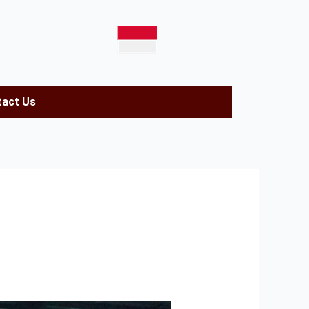
act Us