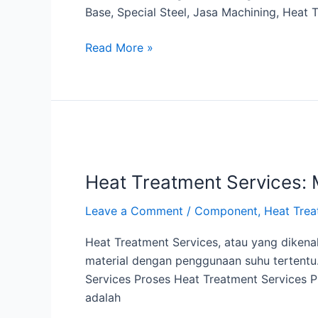
Base, Special Steel, Jasa Machining, Heat 
Read More »
Heat
Treatment
Heat Treatment Services:
Services:
Manfaat
Leave a Comment
/
Component
,
Heat Trea
dan
Prosesnya
Heat Treatment Services, atau yang dikena
material dengan penggunaan suhu tertentu.
Services Proses Heat Treatment Services 
adalah