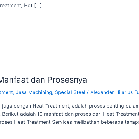
Treatment, Hot […]
 Manfaat dan Prosesnya
tment
,
Jasa Machining
,
Special Steel
/
Alexander Hilarius F
l juga dengan Heat Treatment, adalah proses penting dala
 Berikut adalah 10 manfaat dan proses dari Heat Treatmen
Proses Heat Treatment Services melibatkan beberapa tahap