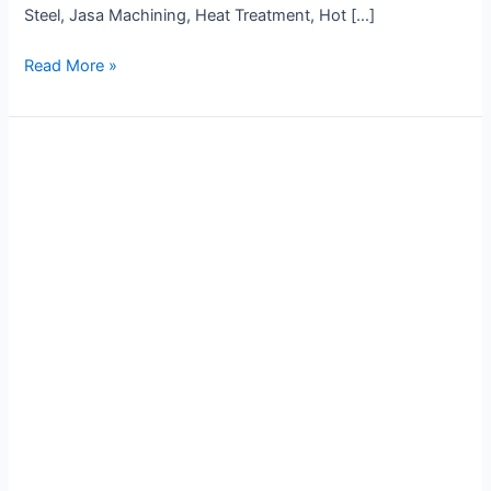
Steel, Jasa Machining, Heat Treatment, Hot […]
Read More »
Heat
Treatment
Services:
Manfaat
dan
Prosesnya