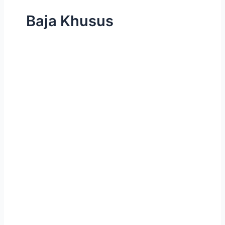
Baja Khusus
Machining
Services:
Teknologi
dan
Teknik
Terbaru