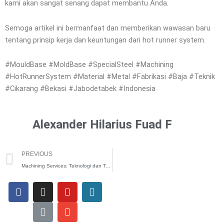
kami akan sangat senang dapat membantu Anda.
Semoga artikel ini bermanfaat dan memberikan wawasan baru
tentang prinsip kerja dan keuntungan dari hot runner system.
#MouldBase #MoldBase #SpecialSteel #Machining
#HotRunnerSystem #Material #Metal #Fabrikasi #Baja #Teknik
#Cikarang #Bekasi #Jabodetabek #Indonesia
Alexander Hilarius Fuad F
Prev
PREVIOUS
Machining Services: Teknologi dan Teknik Terbaru
F
I
L
Y
E
W
a
n
i
o
n
o
c
s
n
u
v
r
e
t
k
t
e
d